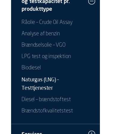
og testkapacitet pr.
produkttype
Råolie – Crude Oil Assay
Analyse af benzin
Brændselsolie – VGO
LPG test og inspektion
Biodiesel
Naturgas (LNG) –
Testtjenester
Diesel – brændstoftest
Brændstofkvalitetstest