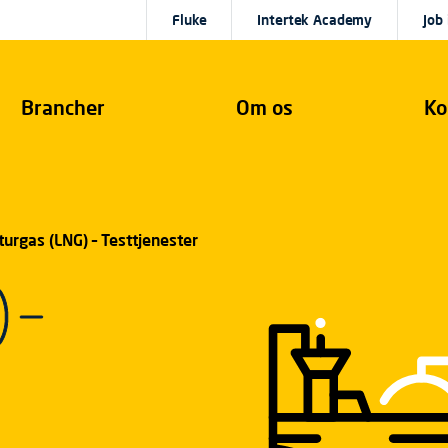
Fluke
Intertek Academy
Job 
Brancher
Om os
Ko
urgas (LNG) – Testtjenester
 –