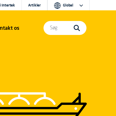
i Intertek
Artikler
Global
ntakt os
Søg