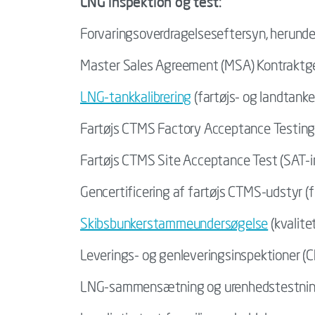
LNG inspektion og test:
Forvaringsoverdragelseseftersyn, herunde
Master Sales Agreement (MSA) Kontraktg
LNG-tankkalibrering
(fartøjs- og landtanke
Fartøjs CTMS Factory Acceptance Testing 
Fartøjs CTMS Site Acceptance Test (SAT-i
Gencertificering af fartøjs CTMS-udstyr (f
Skibsbunkerstammeundersøgelse
(kvalite
Leverings- og genleveringsinspektioner (C
LNG-sammensætning og urenhedstestni