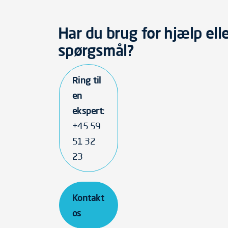
Har du brug for hjælp elle
spørgsmål?
Ring til
en
ekspert:
+45 59
51 32
23
Kontakt
os