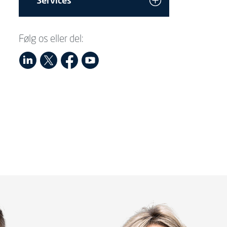
Services
Følg os eller del: